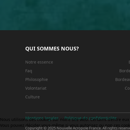
QUI SOMMES NOUS?
Notre essence
Faq
Bord
Philosophie
Bordeau
Volontariat
Co
Culture
Mentions legales
Politique de confidentialite
Nous utilisons des cookies sur notre site web. Certains d’entre eux 
Vous pouvez décider vous-même si vous autorisez ou non ces cookies
Copyright © 2025 Nouvelle Acropole France. All rights reserv