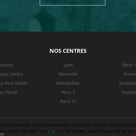
NOS CENTRES
Biarritz
Lyon
Paris 
eaux Centre
Marseille
Roue
x Rive Droite
Montpellier
Strasbo
ur Petral
Paris 5
Toulou
Paris 11
sont essentiels au fonctionnement du site et d’autres nous aident à 
. Merci de noter que, si vous les rejetez, vous risquez de ne pas p
Login
ed.