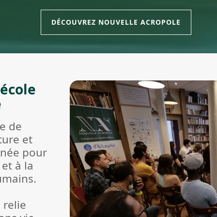
DÉCOUVREZ NOUVELLE ACROPOLE
 école
e
le de
ture et
t née pour
et à la
humains.
 relie