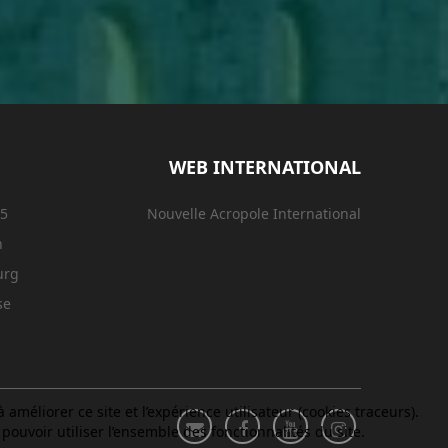
WEB INTERNATIONAL
15
Nouvelle Acropole International
n
urg
se
améliorer ce site et l’expérience utilisateur (cookies traceurs).
ouvoir utiliser l’ensemble des fonctionnalités du site.