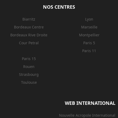
NOS CENTRES
Biarritz
Lyon
Bordeaux Centre
Marseille
Bordeaux Rive Droite
Montpellier
Cour Petral
Paris 5
Paris 11
Paris 15
Rouen
Strasbourg
Toulouse
WEB INTERNATIONAL
Nouvelle Acropole International