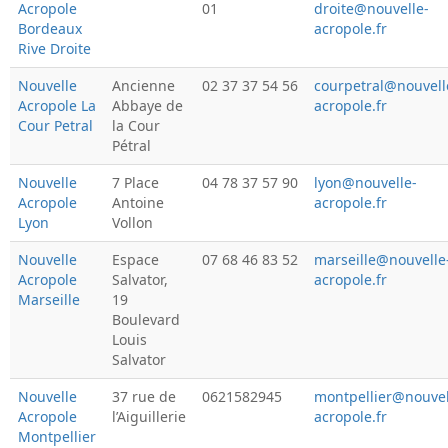
Acropole
01
droite@nouvelle-
Bordeaux
acropole.fr
Rive Droite
Nouvelle
Ancienne
02 37 37 54 56
courpetral@nouvell
Acropole La
Abbaye de
acropole.fr
Cour Petral
la Cour
Pétral
Nouvelle
7 Place
04 78 37 57 90
lyon@nouvelle-
Acropole
Antoine
acropole.fr
Lyon
Vollon
Nouvelle
Espace
07 68 46 83 52
marseille@nouvelle
Acropole
Salvator,
acropole.fr
Marseille
19
Boulevard
Louis
Salvator
Nouvelle
37 rue de
0621582945
montpellier@nouvel
Acropole
l’Aiguillerie
acropole.fr
Montpellier