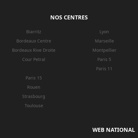
NOS CENTRES
Biarritz
Lyon
Bordeaux Centre
Marseille
Bordeaux Rive Droite
Montpellier
Cour Petral
Paris 5
Paris 11
Paris 15
Rouen
Strasbourg
Toulouse
WEB NATIONAL