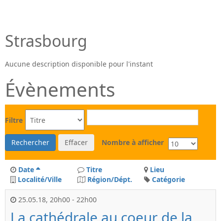
Strasbourg
Aucune description disponible pour l'instant
Évènements
Filtre
Rechercher
Effacer
Nombre à afficher
Date
Titre
Lieu
Localité/Ville
Région/Dépt.
Catégorie
25.05.18
,
20h00
-
22h00
La cathédrale au coeur de la