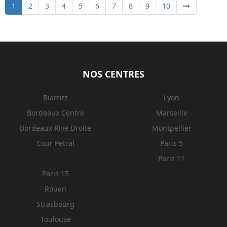
1
2
3
4
5
6
7
8
9
10
NOS CENTRES
Biarritz
Lyon
Bordeaux Centre
Marseille
Bordeaux Rive Droite
Montpellier
Cour Petral
Paris 5
Paris 11
Paris 15
Rouen
Strasbourg
Toulouse