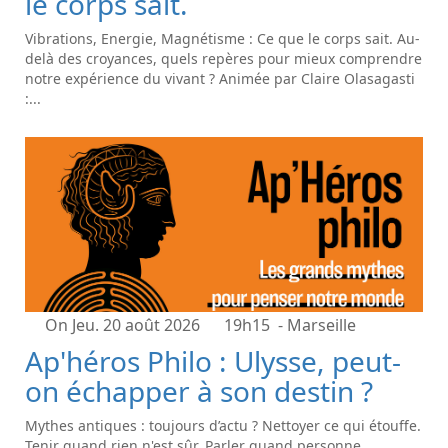
le corps sait.
Vibrations, Energie, Magnétisme : Ce que le corps sait. Au-
delà des croyances, quels repères pour mieux comprendre
notre expérience du vivant ? Animée par Claire Olasagasti
:...
On Jeu. 20 août 2026
19h15
- Marseille
Ap'héros Philo : Ulysse, peut-
on échapper à son destin ?
Mythes antiques : toujours d’actu ? Nettoyer ce qui étouffe.
Tenir quand rien n'est sûr. Parler quand personne