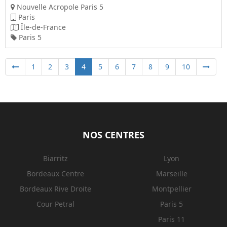
Nouvelle Acropole Paris 5
Paris
Île-de-France
Paris 5
1
2
3
4
5
6
7
8
9
10
NOS CENTRES
Biarritz
Lyon
Bordeaux Centre
Marseille
Bordeaux Rive Droite
Montpellier
Cour Petral
Paris 5
Paris 11