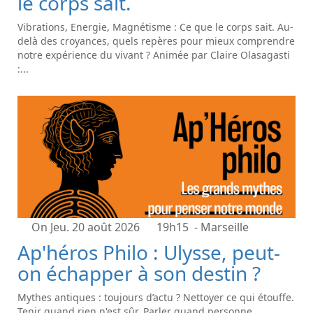
le corps sait.
Vibrations, Energie, Magnétisme : Ce que le corps sait. Au-
delà des croyances, quels repères pour mieux comprendre
notre expérience du vivant ? Animée par Claire Olasagasti
:...
On Jeu. 20 août 2026
19h15
- Marseille
Ap'héros Philo : Ulysse, peut-
on échapper à son destin ?
Mythes antiques : toujours d’actu ? Nettoyer ce qui étouffe.
Tenir quand rien n'est sûr. Parler quand personne