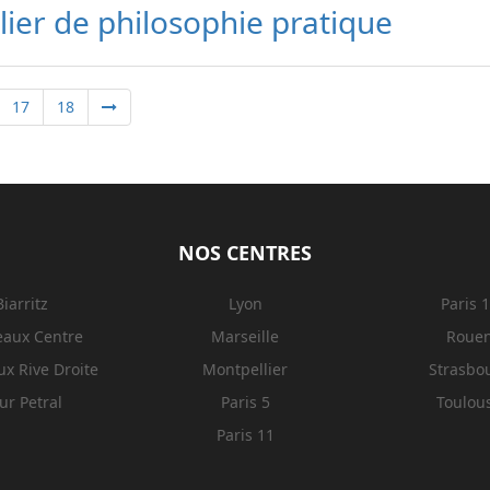
lier de philosophie pratique
17
18
NOS CENTRES
Biarritz
Lyon
Paris 
eaux Centre
Marseille
Roue
x Rive Droite
Montpellier
Strasbo
ur Petral
Paris 5
Toulou
Paris 11