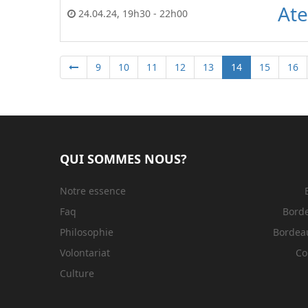
Ate
24.04.24
,
19h30
-
22h00
9
10
11
12
13
14
15
16
QUI SOMMES NOUS?
Notre essence
Faq
Bord
Philosophie
Bordeau
Volontariat
Co
Culture