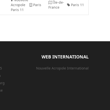
Île-de-
Acropole
Paris
Paris 11
France
Paris 11
WEB INTERNATIONAL
15
Nouvelle Acropole International
n
urg
se