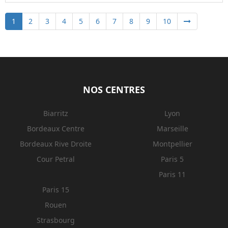
1
2
3
4
5
6
7
8
9
10
NOS CENTRES
Biarritz
Lyon
Bordeaux Centre
Marseille
Bordeaux Rive Droite
Montpellier
Cour Petral
Paris 5
Paris 11
Paris 15
Rouen
Strasbourg