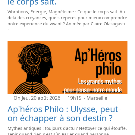
le corps sait.
Vibrations, Energie, Magnétisme : Ce que le corps sait. Au-
delà des croyances, quels repères pour mieux comprendre
notre expérience du vivant ? Animée par Claire Olasagasti
:...
On Jeu. 20 août 2026
19h15
- Marseille
Ap'héros Philo : Ulysse, peut-
on échapper à son destin ?
Mythes antiques : toujours d’actu ? Nettoyer ce qui étouffe.
Tenir quand rien n'est sûr. Parler quand personne