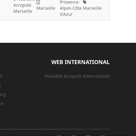
Provence-
Acropole
Marseille
Alpes-Côte
Marseille
Marseille
d'Azur
WEB INTERNATIONAL
15
Nouvelle Acropole International
n
urg
se