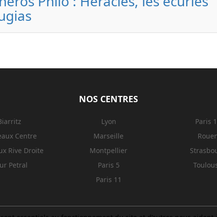
héros Philo : Héraclès, les écuries
ugias
NOS CENTRES
Biarritz
Lyon
Paris 
eaux Centre
Marseille
Roue
x Rive Droite
Montpellier
Strasbo
ur Petral
Paris 5
Toulou
Paris 11