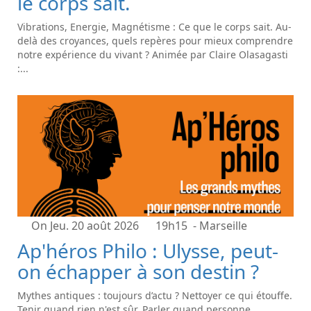
le corps sait.
Vibrations, Energie, Magnétisme : Ce que le corps sait. Au-
delà des croyances, quels repères pour mieux comprendre
notre expérience du vivant ? Animée par Claire Olasagasti
:...
On Jeu. 20 août 2026
19h15
- Marseille
Ap'héros Philo : Ulysse, peut-
on échapper à son destin ?
Mythes antiques : toujours d’actu ? Nettoyer ce qui étouffe.
Tenir quand rien n'est sûr. Parler quand personne