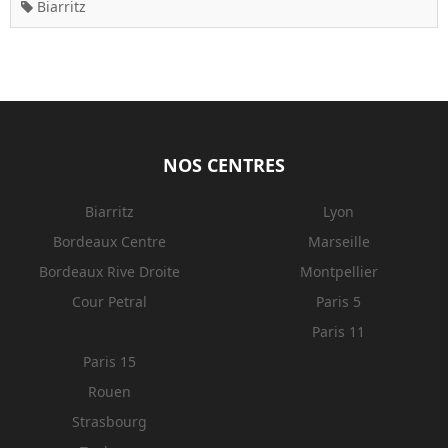
Biarritz
NOS CENTRES
Biarritz
Lyon
Bordeaux Centre
Marseille
Bordeaux Rive Droite
Montpellier
Cour Petral
Paris 5
Paris 11
Paris 15
Rouen
Strasbourg