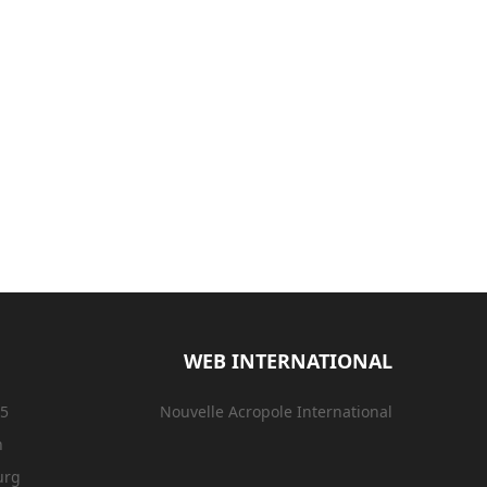
WEB INTERNATIONAL
15
Nouvelle Acropole International
n
urg