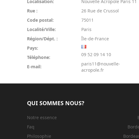
Localisation:
Nouvelle Acropole Paris 11
Rue :
26 Rue de Crussol
Code postal:
75011
Localité/Ville:
Paris
Région/Dépt. :
Île-de-France
Pays:
09 52 09 14 10
Téléphone:
paris11@nouvelle-
E-mail:
acropole.fr
QUI SOMMES NOUS?
Notre essence
Faq
Bord
Philosophie
Bordeau