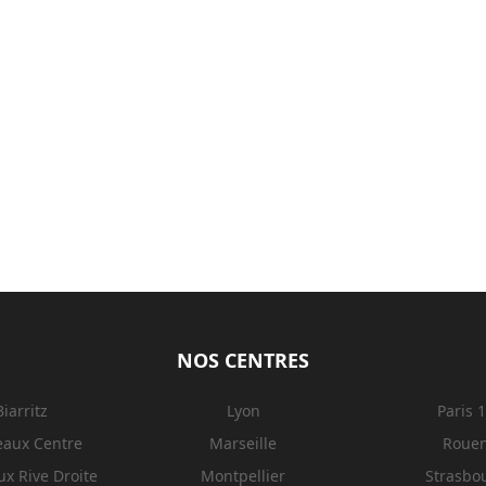
NOS CENTRES
Biarritz
Lyon
Paris 
eaux Centre
Marseille
Roue
x Rive Droite
Montpellier
Strasbo