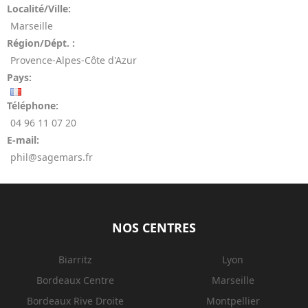
Localité/Ville:
Marseille
Région/Dépt. :
Provence-Alpes-Côte d'Azur
Pays:
Téléphone:
04 96 11 07 20
E-mail:
phil@sagemars.fr
NOS CENTRES
Biarritz
Lyon
Bordeaux Centre
Marseille
Bordeaux Rive Droite
Montpellier