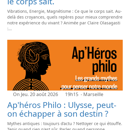
le corps sait.
Vibrations, Energie, Magnétisme : Ce que le corps sait. Au-
delà des croyances, quels repères pour mieux comprendre
notre expérience du vivant ? Animée par Claire Olasagasti
:...
On Jeu. 20 août 2026
19h15
- Marseille
Ap'héros Philo : Ulysse, peut-
on échapper à son destin ?
Mythes antiques : toujours d’actu ? Nettoyer ce qui étouffe.
Tenir quand rien n'est sûr. Parler quand personne