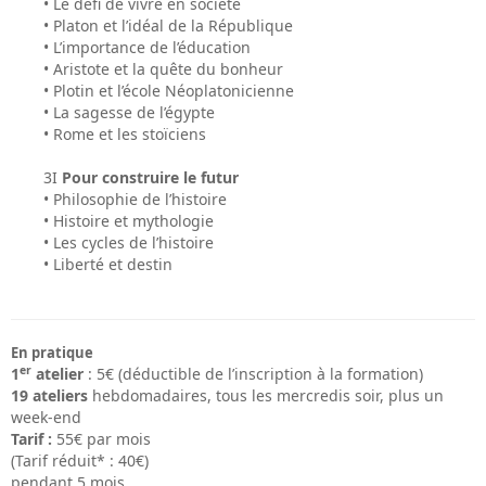
• Le défi de vivre en société
• Platon et l’idéal de la République
• L’importance de l’éducation
• Aristote et la quête du bonheur
• Plotin et l’école Néoplatonicienne
• La sagesse de l’égypte
• Rome et les stoïciens
3I
Pour construire le futur
• Philosophie de l’histoire
• Histoire et mythologie
• Les cycles de l’histoire
• Liberté et destin
En pratique
er
1
atelier
:
5€ (déductible de l’inscription à la formation)
19 ateliers
hebdomadaires, tous les mercredis soir, plus un
week-end
Tarif :
55€ par mois
(Tarif réduit* : 40€)
pendant 5 mois.