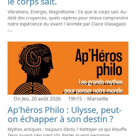
le corps sait.
Vibrations, Energie, Magnétisme : Ce que le corps sait. Au-
delà des croyances, quels repères pour mieux comprendre
notre expérience du vivant ? Animée par Claire Olasagasti
:...
On Jeu. 20 août 2026
19h15
- Marseille
Ap'héros Philo : Ulysse, peut-
on échapper à son destin ?
Mythes antiques : toujours d’actu ? Nettoyer ce qui étouffe.
Tenir quand rien n'est sûr. Parler quand personne