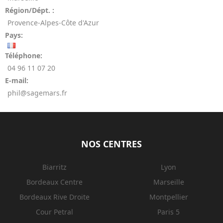
Région/Dépt. :
Provence-Alpes-Côte d'Azur
Pays:
Téléphone:
04 96 11 07 20
E-mail:
phil@sagemars.fr
NOS CENTRES
Biarritz
Lyon
Bordeaux Centre
Marseille
Bordeaux Rive Droite
Montpellier
Cour Petral
Paris 5