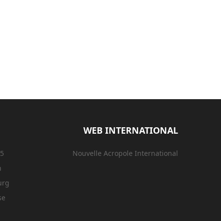
WEB INTERNATIONAL
15
Nouvelle Acropole International
n
urg
se