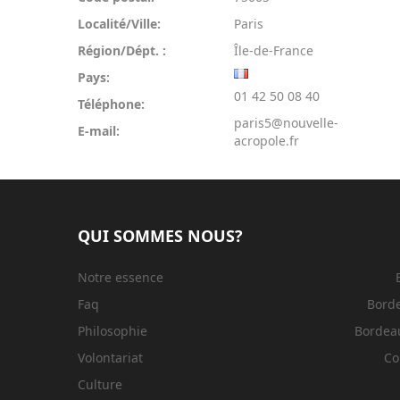
Localité/Ville:
Paris
Région/Dépt. :
Île-de-France
Pays:
01 42 50 08 40
Téléphone:
paris5@nouvelle-
E-mail:
acropole.fr
QUI SOMMES NOUS?
Notre essence
Faq
Bord
Philosophie
Bordeau
Volontariat
Co
Culture