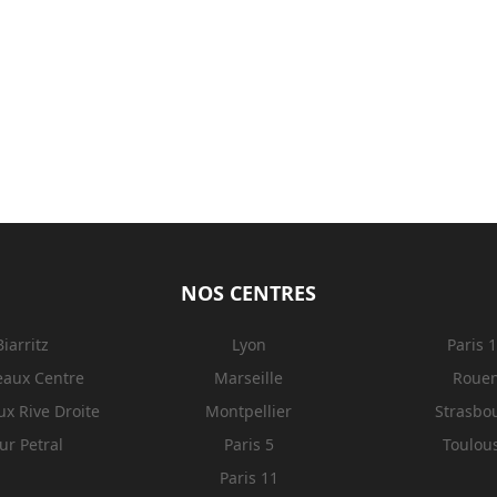
NOS CENTRES
Biarritz
Lyon
Paris 
eaux Centre
Marseille
Roue
x Rive Droite
Montpellier
Strasbo
ur Petral
Paris 5
Toulou
Paris 11