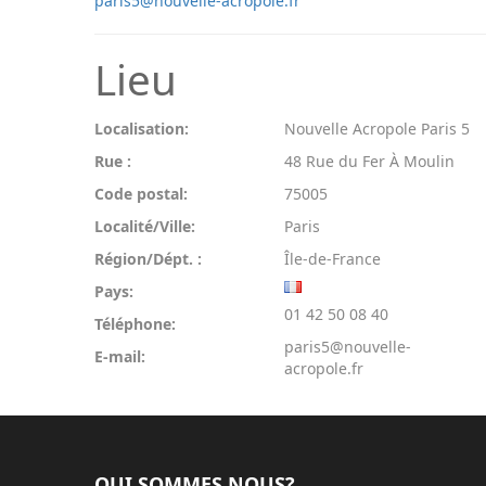
paris5@nouvelle-acropole.fr
Lieu
Localisation:
Nouvelle Acropole Paris 5
Rue :
48 Rue du Fer À Moulin
Code postal:
75005
Localité/Ville:
Paris
Région/Dépt. :
Île-de-France
Pays:
01 42 50 08 40
Téléphone:
paris5@nouvelle-
E-mail:
acropole.fr
QUI SOMMES NOUS?