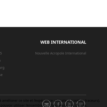
WEB INTERNATIONAL
15
Nouvelle Acropole International
n
urg
se
améliorer ce site et l’expérience utilisateur (cookies traceurs).
ouvoir utiliser l’ensemble des fonctionnalités du site.