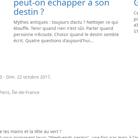
peut-on échapper à son
destin ?
Ce
pr
Mythes antiques : toujours d’actu ? Nettoyer ce qui
A
étouffe. Tenir quand rien n'est sûr. Parler quand
S
personne n'écoute. Choisir quand le destin semble
écrit. Quatre questions d'aujourd'hui...
0
-
Dim. 22 octobre 2017
,
Paris, Île-de-France
les mains et la tête au vert ?
s 5 vous proposent leurs "Week-ends perma", une fois par mois à l'