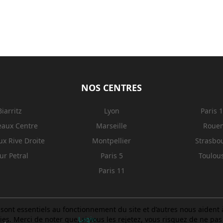
NOS CENTRES
Biarritz
Lyon
Paris 
eaux Centre
Marseille
Roue
x Rive Droite
Montpellier
Strasbo
ur Petral
Paris 5
Toulou
Paris 11
sont essentiels au fonctionnement du site et d’autres nous aident à 
. Merci de noter que, si vous les rejetez, vous risquez de ne pas p
Login