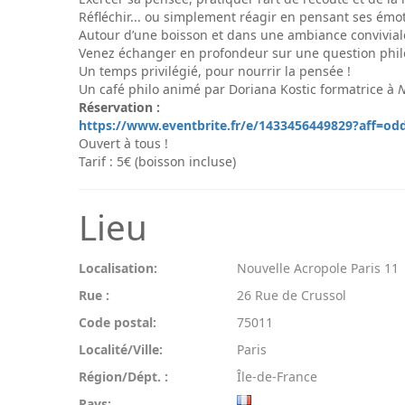
Réfléchir... ou simplement réagir en pensant ses émot
Autour d’une boisson et dans une ambiance conviviale, 
Venez échanger en profondeur sur une question phi
Un temps privilégié, pour nourrir la pensée !
Un café philo animé par Doriana Kostic formatrice à
N
Réservation :
https://www.eventbrite.fr/e/1433456449829?aff=od
Ouvert à tous !
Tarif : 5€ (boisson incluse)
Lieu
Localisation:
Nouvelle Acropole Paris 11
Rue :
26 Rue de Crussol
Code postal:
75011
Localité/Ville:
Paris
Région/Dépt. :
Île-de-France
Pays: