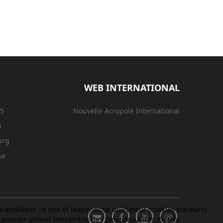
WEB INTERNATIONAL
15
Nouvelle Acropole International
n
urg
se
améliorer ce site et l’expérience utilisateur (cookies traceurs).
ouvoir utiliser l’ensemble des fonctionnalités du site.