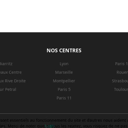
NOS CENTRES
Biarritz
Lyon
Paris 
eaux Centre
Marseille
Roue
x Rive Droite
Montpellier
Strasbo
ur Petral
Paris 5
Toulou
Paris 11
sont essentiels au fonctionnement du site et d’autres nous aident à 
. Merci de noter que, si vous les rejetez, vous risquez de ne pas p
Login