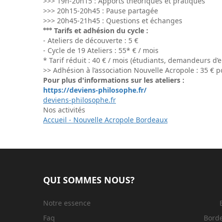
>>> 19h-20h15 : Apports théoriques et pratiques
>>> 20h15-20h45 : Pause partagée
>>> 20h45-21h45 : Questions et échanges
°°° Tarifs et adhésion du cycle :
- Ateliers de découverte : 5 €
- Cycle de 19 Ateliers : 55* € / mois
* Tarif réduit : 40 € / mois (étudiants, demandeurs d’
>> Adhésion à l’association Nouvelle Acropole : 35 € pou
Pour plus d'informations sur les ateliers :
https://deviens-philosophe.fr/
deviens-philosophe.fr
Nos activités
Accueil - Nouvelle Acropole Bordeaux
QUI SOMMES NOUS?
Notre essence
Faq
Bord