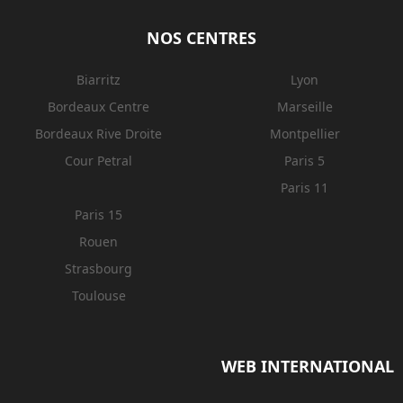
NOS CENTRES
Biarritz
Lyon
Bordeaux Centre
Marseille
Bordeaux Rive Droite
Montpellier
Cour Petral
Paris 5
Paris 11
Paris 15
Rouen
Strasbourg
Toulouse
WEB INTERNATIONAL