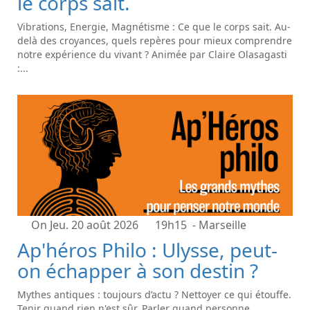
le corps sait.
Vibrations, Energie, Magnétisme : Ce que le corps sait. Au-
delà des croyances, quels repères pour mieux comprendre
notre expérience du vivant ? Animée par Claire Olasagasti
:...
On Jeu. 20 août 2026
19h15
- Marseille
Ap'héros Philo : Ulysse, peut-
on échapper à son destin ?
Mythes antiques : toujours d’actu ? Nettoyer ce qui étouffe.
Tenir quand rien n'est sûr. Parler quand personne