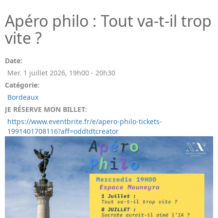
Apéro philo : Tout va-t-il trop
vite ?
Date:
Mer. 1 juillet 2026
,
19h00
-
20h30
Catégorie:
Bordeaux
JE RÉSERVE MON BILLET:
https://www.eventbrite.fr/e/apero-philo-tickets-
1991401708116?aff=oddtdtcreator