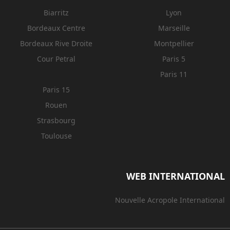
Biarritz
Lyon
Bordeaux Centre
Marseille
Bordeaux Rive Droite
Montpellier
Cour Petral
Paris 5
Paris 11
Paris 15
Rouen
Strasbourg
Toulouse
WEB INTERNATIONAL
Nouvelle Acropole International