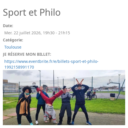
Sport et Philo
Date:
Mer. 22 juillet 2026
,
19h30
-
21h15
Catégorie:
Toulouse
JE RÉSERVE MON BILLET:
https://www.eventbrite.fr/e/billets-sport-et-philo-
1992158991170