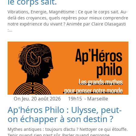
le corps sait.
Vibrations, Energie, Magnétisme : Ce que le corps sait. Au-
delà des croyances, quels repères pour mieux comprendre
notre expérience du vivant ? Animée par Claire Olasagasti
:...
On Jeu. 20 août 2026
19h15
- Marseille
Ap'héros Philo : Ulysse, peut-
on échapper à son destin ?
Mythes antiques : toujours d’actu ? Nettoyer ce qui étouffe.
Tenir quand rien n'est sûr. Parler quand personne