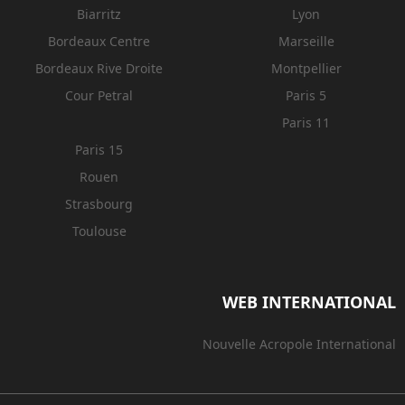
Biarritz
Lyon
Bordeaux Centre
Marseille
Bordeaux Rive Droite
Montpellier
Cour Petral
Paris 5
Paris 11
Paris 15
Rouen
Strasbourg
Toulouse
WEB INTERNATIONAL
Nouvelle Acropole International