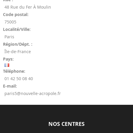
48 Rue du Fer À Moulin
Code postal:
75005
Localité/Ville:
Paris
Région/Dépt. :
Île-de-France
Pays:
Téléphone:
01 42 50 08 40
E-mail:
paris5@nouvelle-acropole.fr
NOS CENTRES