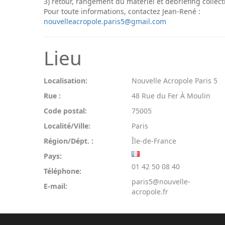
3) retour, rangement du matériel et débriefing collecti
Pour toute informations, contactez Jean-René :
nouvelleacropole.paris5@gmail.com
Lieu
Localisation:
Nouvelle Acropole Paris 5
Rue :
48 Rue du Fer À Moulin
Code postal:
75005
Localité/Ville:
Paris
Région/Dépt. :
Île-de-France
Pays:
01 42 50 08 40
Téléphone:
paris5@nouvelle-
E-mail:
acropole.fr