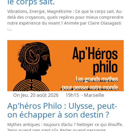
le corps sait.
Vibrations, Energie, Magnétisme : Ce que le corps sait. Au-
delà des croyances, quels repères pour mieux comprendre
notre expérience du vivant ? Animée par Claire Olasagasti
:...
On Jeu. 20 août 2026
19h15
- Marseille
Ap'héros Philo : Ulysse, peut-
on échapper à son destin ?
Mythes antiques : toujours d’actu ? Nettoyer ce qui étouffe.
Tenir quand rien n'est sûr. Parler quand personne