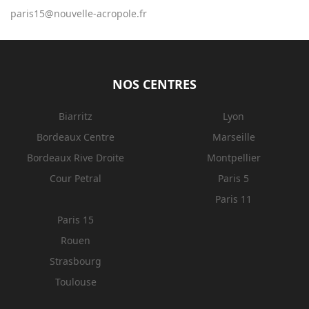
paris15@nouvelle-acropole.fr
NOS CENTRES
Biarritz
Lyon
Bordeaux Centre
Marseille
Bordeaux Rive Droite
Montpellier
Cour Petral
Paris 5
Paris 11
Paris 15
Rouen
Strasbourg
Toulouse