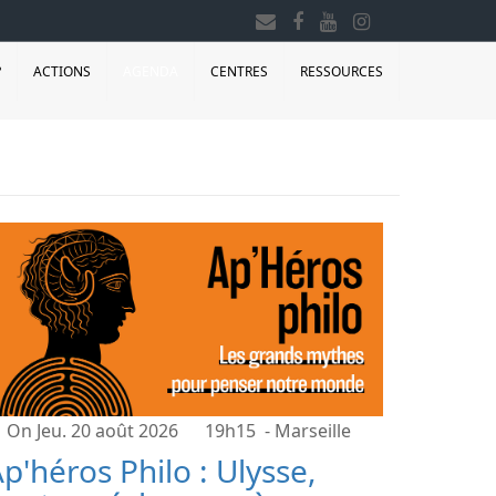
?
ACTIONS
AGENDA
CENTRES
RESSOURCES
On Jeu. 20 août 2026
19h15
- Marseille
p'héros Philo : Ulysse,