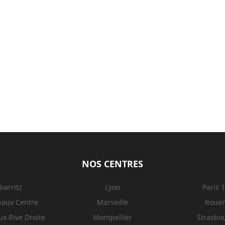
NOS CENTRES
Biarritz
Lyon
Paris 
eaux Centre
Marseille
Roue
x Rive Droite
Montpellier
Strasbo