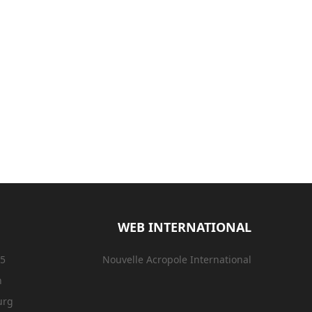
WEB INTERNATIONAL
15
Nouvelle Acropole International
n
urg