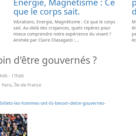
Energie, Magnétisme : Ce
que le corps sait.
d
Vibrations, Energie, Magnétisme : Ce que le corps
My
sait. Au-delà des croyances, quels repères pour
ét
mieux comprendre notre expérience du vivant ?
pe
Animée par Claire Olasagasti :...
éc
in d'être gouvernés ?
h00
-
17h00
 Paris, Île-de-France
/billets-les-hommes-ont-ils-besoin-detre-gouvernes-