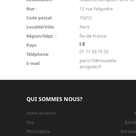
Rue :
12 rue Falguière
Code postal:
75015
Localité/Ville:
Paris
Région/Dépt. :
Île-de-France
Pays:
01 71 50 75 32
Téléphone:
paris15@nouvelle-
E-mail:
acropole.fr
QUI SOMMES NOUS?
Notre essence
Faq
Bord
Philosophie
Bordeau