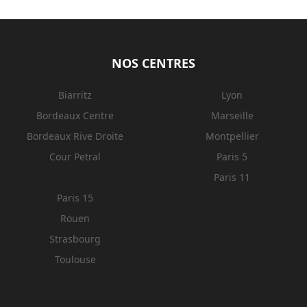
NOS CENTRES
Biarritz
Lyon
Bordeaux Centre
Marseille
Bordeaux Rive Droite
Montpellier
Cour Petral
Paris 5
Paris 11
Paris 15
Rouen
Strasbourg
Toulouse