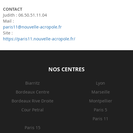
CONTACT
Judith : 06.50.51.11.04
Mail :
paris11@nouvelle-acropole.fr
Site :
https://paris11.nouvelle-acropole.fr/
NOS CENTRES
Biarritz
Lyon
Bordeaux Centre
Marseille
Bordeaux Rive Droite
Montpellier
Cour Petral
Paris 5
Paris 11
Paris 15