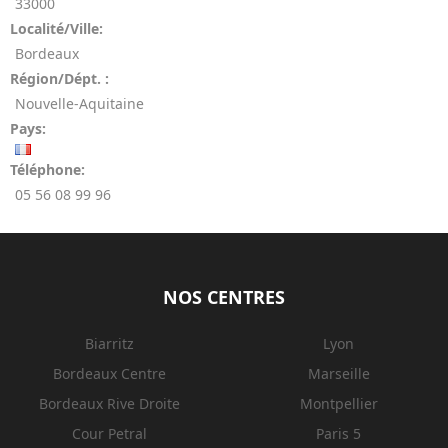
33000
Localité/Ville:
Bordeaux
Région/Dépt. :
Nouvelle-Aquitaine
Pays:
Téléphone:
05 56 08 99 96
NOS CENTRES
Biarritz
Lyon
Bordeaux Centre
Marseille
Bordeaux Rive Droite
Montpellier
Cour Petral
Paris 5