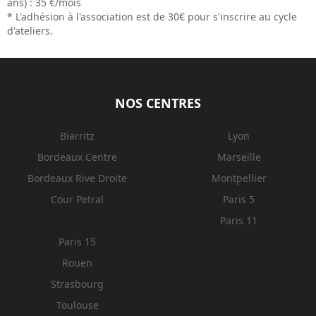
ans) : 35 €/mois
* L'adhésion à l'association est de 30€ pour s'inscrire au cycle
d'ateliers.
NOS CENTRES
Biarritz
Lyon
Bordeaux Centre
Marseille
Bordeaux Rive Droite
Montpellier
Cour Petral
Paris 5
Paris 11
Paris 15
Rouen
Strasbourg
Toulouse