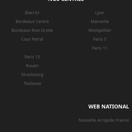
Biarritz
Lyon
Bordeaux Centre
Marseille
Bordeaux Rive Droite
Montpellier
Cour Petral
Paris 5
Paris 11
Paris 15
Rouen
Strasbourg
Toulouse
WEB NATIONAL
Nouvelle Acropole France