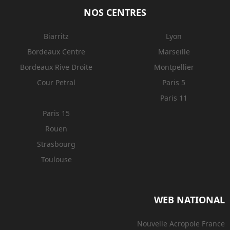
NOS CENTRES
Biarritz
Lyon
Bordeaux Centre
Marseille
Bordeaux Rive Droite
Montpellier
Cour Petral
Paris 5
Paris 11
Paris 15
Rouen
Strasbourg
Toulouse
WEB NATIONAL
Nouvelle Acropole France