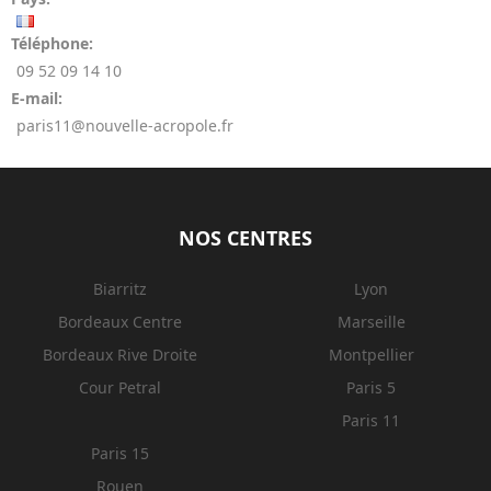
Téléphone:
09 52 09 14 10
E-mail:
paris11@nouvelle-acropole.fr
NOS CENTRES
Biarritz
Lyon
Bordeaux Centre
Marseille
Bordeaux Rive Droite
Montpellier
Cour Petral
Paris 5
Paris 11
Paris 15
Rouen