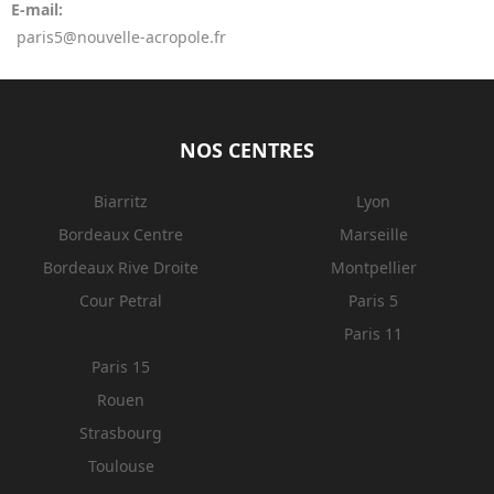
E-mail:
paris5@nouvelle-acropole.fr
NOS CENTRES
Biarritz
Lyon
Bordeaux Centre
Marseille
Bordeaux Rive Droite
Montpellier
Cour Petral
Paris 5
Paris 11
Paris 15
Rouen
Strasbourg
Toulouse