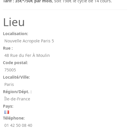
Tarif : 35€*/50€ par mois
, soit 198€ le cycle de 14 cours.
Lieu
Localisation:
Nouvelle Acropole Paris 5
Rue :
48 Rue du Fer À Moulin
Code postal:
75005
Localité/Ville:
Paris
Région/Dépt. :
Île-de-France
Pays:
Téléphone:
01 42 50 08 40