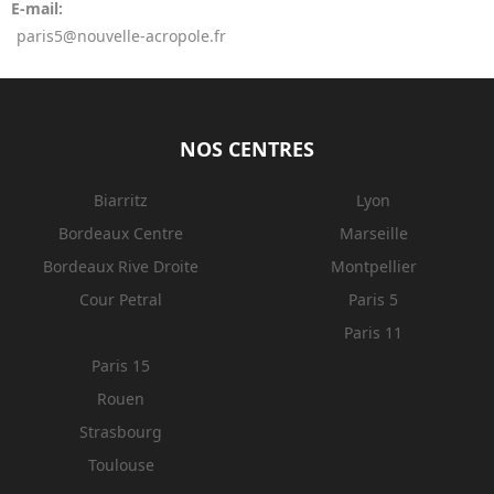
E-mail:
paris5@nouvelle-acropole.fr
NOS CENTRES
Biarritz
Lyon
Bordeaux Centre
Marseille
Bordeaux Rive Droite
Montpellier
Cour Petral
Paris 5
Paris 11
Paris 15
Rouen
Strasbourg
Toulouse