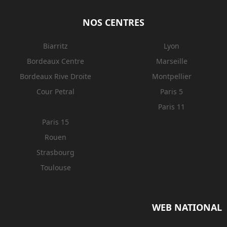
NOS CENTRES
Biarritz
Lyon
Bordeaux Centre
Marseille
Bordeaux Rive Droite
Montpellier
Cour Petral
Paris 5
Paris 11
Paris 15
Rouen
Strasbourg
Toulouse
WEB NATIONAL