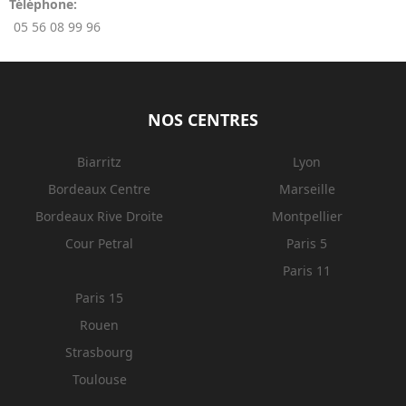
Téléphone:
05 56 08 99 96
NOS CENTRES
Biarritz
Lyon
Bordeaux Centre
Marseille
Bordeaux Rive Droite
Montpellier
Cour Petral
Paris 5
Paris 11
Paris 15
Rouen
Strasbourg
Toulouse