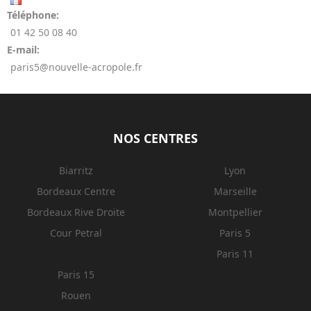
Téléphone:
01 42 50 08 40
E-mail:
paris5@nouvelle-acropole.fr
NOS CENTRES
Biarritz
Lyon
Bordeaux Centre
Marseille
Bordeaux Rive Droite
Montpellier
Cour Petral
Paris 5
Paris 11
Paris 15
Rouen