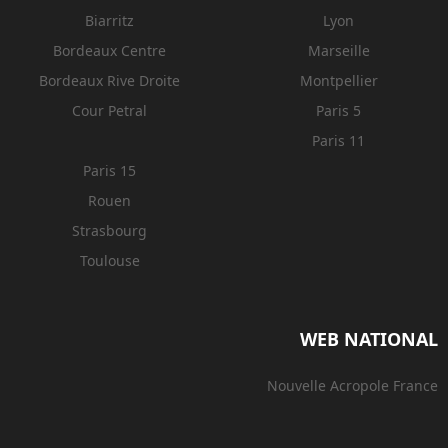
Biarritz
Lyon
Bordeaux Centre
Marseille
Bordeaux Rive Droite
Montpellier
Cour Petral
Paris 5
Paris 11
Paris 15
Rouen
Strasbourg
Toulouse
WEB NATIONAL
Nouvelle Acropole France