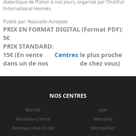
dialectique de Platon à nos jours, organisé par l’Institut
International Hermès.
Publié par:
Nouvelle Acropole
PRIX EN FORMAT DIGITAL (Format PDF):
5€
PRIX STANDARD:
15€ (En vente
Centres
le plus proche
dans un de nos
de chez vous)
NOS CENTRES
Biarritz
Lyon
Bordeaux Centre
Marseille
Bordeaux Rive Droite
Montpellier