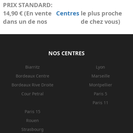
PRIX STANDARD:
14,90 € (En vente
Centres
le plus proche
dans un de nos
de chez vous)
NOS CENTRES
Biarritz
Lyon
Bordeaux Centre
Marseille
Bordeaux Rive Droite
Montpellier
Cour Petral
Paris 5
Paris 11
Paris 15
Rouen
Strasbourg