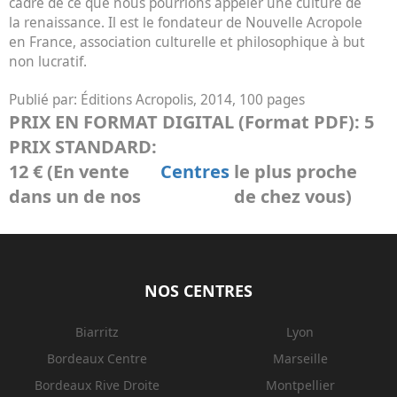
cadre de ce que nous pourrions appeler une culture de
la renaissance. Il est le fondateur de Nouvelle Acropole
en France, association culturelle et philosophique à but
non lucratif.
Publié par:
Éditions Acropolis, 2014, 100 pages
PRIX EN FORMAT DIGITAL (Format PDF):
5
PRIX STANDARD:
12 € (En vente
Centres
le plus proche
dans un de nos
de chez vous)
NOS CENTRES
Biarritz
Lyon
Bordeaux Centre
Marseille
Bordeaux Rive Droite
Montpellier