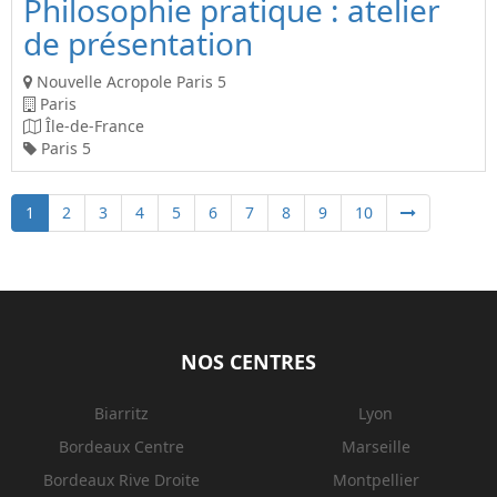
Philosophie pratique : atelier
de présentation
Nouvelle Acropole Paris 5
Paris
Île-de-France
Paris 5
1
2
3
4
5
6
7
8
9
10
NOS CENTRES
Biarritz
Lyon
Bordeaux Centre
Marseille
Bordeaux Rive Droite
Montpellier