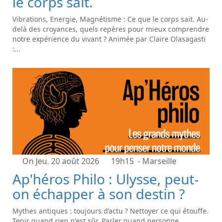
le corps sait.
Vibrations, Energie, Magnétisme : Ce que le corps sait. Au-
delà des croyances, quels repères pour mieux comprendre
notre expérience du vivant ? Animée par Claire Olasagasti
:...
On Jeu. 20 août 2026
19h15
- Marseille
Ap'héros Philo : Ulysse, peut-
on échapper à son destin ?
Mythes antiques : toujours d’actu ? Nettoyer ce qui étouffe.
Tenir quand rien n'est sûr. Parler quand personne