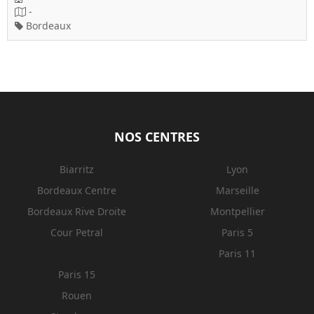
-
Bordeaux
NOS CENTRES
Biarritz
Lyon
Bordeaux Centre
Marseille
Bordeaux Rive Droite
Montpellier
Cour Petral
Paris 5
Paris 11
Paris 15
Rouen