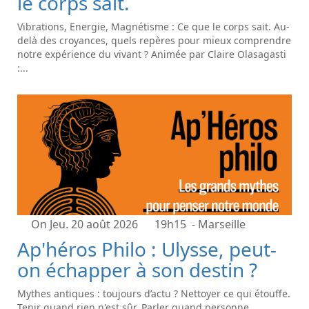
le corps sait.
Vibrations, Energie, Magnétisme : Ce que le corps sait. Au-
delà des croyances, quels repères pour mieux comprendre
notre expérience du vivant ? Animée par Claire Olasagasti
:...
On Jeu. 20 août 2026
19h15
- Marseille
Ap'héros Philo : Ulysse, peut-
on échapper à son destin ?
Mythes antiques : toujours d’actu ? Nettoyer ce qui étouffe.
Tenir quand rien n'est sûr. Parler quand personne