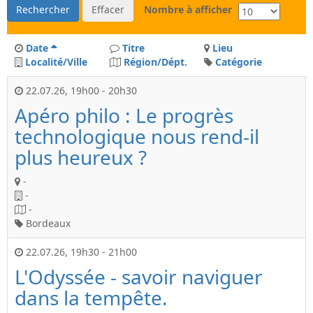
Rechercher
Effacer
Nombre à afficher
Date
Titre
Lieu
Localité/Ville
Région/Dépt.
Catégorie
22.07.26
,
19h00
-
20h30
Apéro philo : Le progrès
technologique nous rend-il
plus heureux ?
-
-
-
Bordeaux
22.07.26
,
19h30
-
21h00
L'Odyssée - savoir naviguer
dans la tempête.