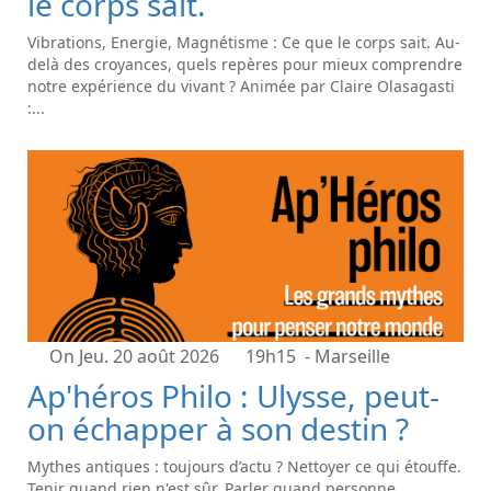
le corps sait.
Vibrations, Energie, Magnétisme : Ce que le corps sait. Au-
delà des croyances, quels repères pour mieux comprendre
notre expérience du vivant ? Animée par Claire Olasagasti
:...
On Jeu. 20 août 2026
19h15
- Marseille
Ap'héros Philo : Ulysse, peut-
on échapper à son destin ?
Mythes antiques : toujours d’actu ? Nettoyer ce qui étouffe.
Tenir quand rien n'est sûr. Parler quand personne