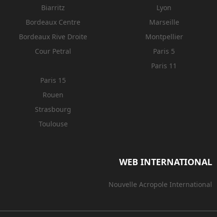
Biarritz
Lyon
Bordeaux Centre
Marseille
Bordeaux Rive Droite
Montpellier
Cour Petral
Paris 5
Paris 11
Paris 15
Rouen
Strasbourg
Toulouse
WEB INTERNATIONAL
Nouvelle Acropole International