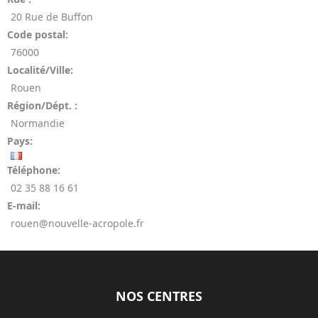
20 Rue de Buffon
Code postal:
76000
Localité/Ville:
Rouen
Région/Dépt. :
Normandie
Pays:
Téléphone:
02 35 88 16 61
E-mail:
rouen@nouvelle-acropole.fr
NOS CENTRES