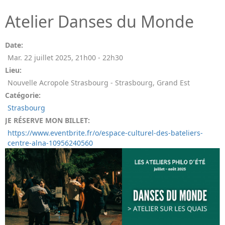
Atelier Danses du Monde
Date:
Mar. 22 juillet 2025
,
21h00
-
22h30
Lieu:
Nouvelle Acropole Strasbourg - Strasbourg, Grand Est
Catégorie:
Strasbourg
JE RÉSERVE MON BILLET:
https://www.eventbrite.fr/o/espace-culturel-des-bateliers-
centre-alna-10956240560