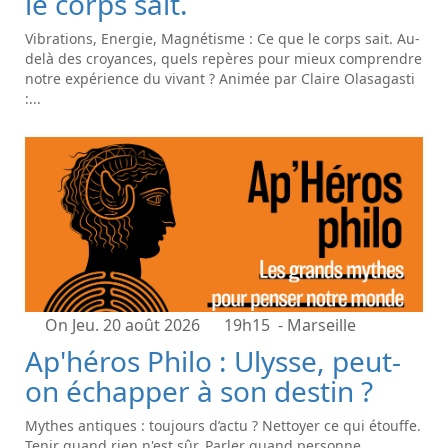
le corps sait.
Vibrations, Energie, Magnétisme : Ce que le corps sait. Au-
delà des croyances, quels repères pour mieux comprendre
notre expérience du vivant ? Animée par Claire Olasagasti
:...
On Jeu. 20 août 2026
19h15
- Marseille
Ap'héros Philo : Ulysse, peut-
on échapper à son destin ?
Mythes antiques : toujours d’actu ? Nettoyer ce qui étouffe.
Tenir quand rien n'est sûr. Parler quand personne