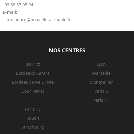
03 88 37 05 94
E-mail:
strasbourg@nouvelle-acropole.fr
NOS CENTRES
Biarritz
Lyon
Bordeaux Centre
Marseille
Bordeaux Rive Droite
Montpellier
Cour Petral
Paris 5
Paris 11
Paris 15
Rouen
Strasbourg