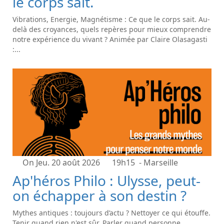
le corps sait.
Vibrations, Energie, Magnétisme : Ce que le corps sait. Au-
delà des croyances, quels repères pour mieux comprendre
notre expérience du vivant ? Animée par Claire Olasagasti
:...
On Jeu. 20 août 2026
19h15
- Marseille
Ap'héros Philo : Ulysse, peut-
on échapper à son destin ?
Mythes antiques : toujours d’actu ? Nettoyer ce qui étouffe.
Tenir quand rien n'est sûr. Parler quand personne