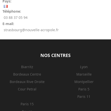
Pays:
Téléphone:
03 88 37 05 94
E-mail:
strasbourg@nouvelle-acropole.fr
NOS CENTRES
Biarritz
Lyon
Bordeaux Centre
Marseille
Bordeaux Rive Droite
Montpellier
Cour Petral
Paris 5
Paris 11
Paris 15