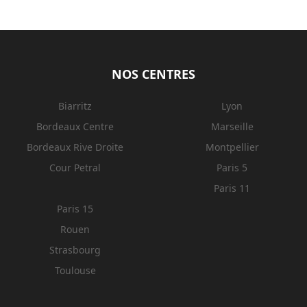
NOS CENTRES
Biarritz
Lyon
Bordeaux Centre
Marseille
Bordeaux Rive Droite
Montpellier
Cour Petral
Paris 5
Paris 11
Paris 15
Rouen
Strasbourg
Toulouse