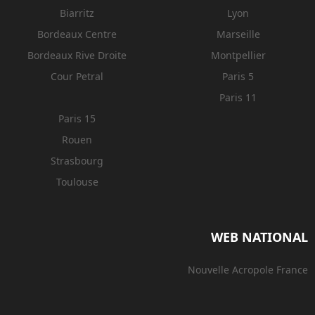
Biarritz
Lyon
Bordeaux Centre
Marseille
Bordeaux Rive Droite
Montpellier
Cour Petral
Paris 5
Paris 11
Paris 15
Rouen
Strasbourg
Toulouse
WEB NATIONAL
Nouvelle Acropole France