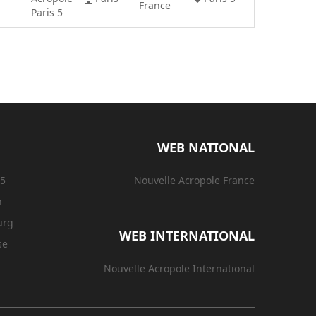
France
Paris 5
WEB NATIONAL
15
Nouvelle Acropole France
n
urg
WEB INTERNATIONAL
se
Nouvelle Acropole International