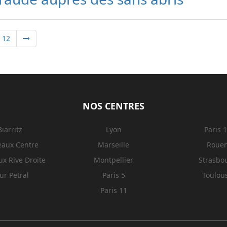
12
NOS CENTRES
Biarritz
Lyon
Paris 
eaux Centre
Marseille
Roue
x Rive Droite
Montpellier
Strasbo
ur Petral
Paris 5
Toulou
Paris 11