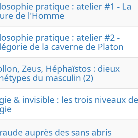
losophie pratique : atelier #1 - La
ture de l'Homme
losophie pratique : atelier #2 -
llégorie de la caverne de Platon
llon, Zeus, Héphaïstos : dieux
hétypes du masculin (2)
ie & invisible : les trois niveaux de
gie
aude auprès des sans abris