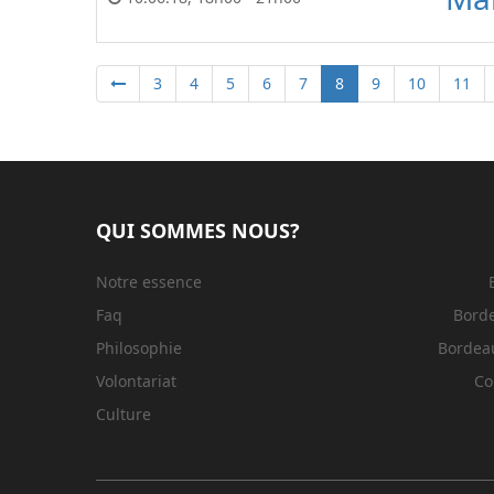
3
4
5
6
7
8
9
10
11
QUI SOMMES NOUS?
Notre essence
Faq
Bord
Philosophie
Bordeau
Volontariat
Co
Culture