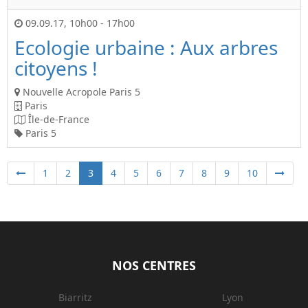
09.09.17
,
10h00
-
17h00
Ecologie urbaine : Aux arbres
citoyens !
Nouvelle Acropole Paris 5
Paris
Île-de-France
Paris 5
1
2
3
4
5
6
7
8
9
10
NOS CENTRES
Biarritz
Lyon