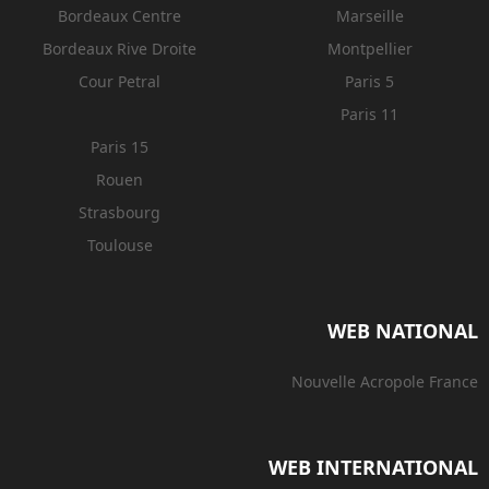
Bordeaux Centre
Marseille
Bordeaux Rive Droite
Montpellier
Cour Petral
Paris 5
Paris 11
Paris 15
Rouen
Strasbourg
Toulouse
WEB NATIONAL
Nouvelle Acropole France
WEB INTERNATIONAL