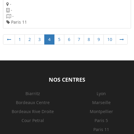
-
-
-
Paris 11
1
2
3
4
5
6
7
8
9
10
NOS CENTRES
Biarritz
Lyon
Bordeaux Centre
Marseille
Bordeaux Rive Droite
Montpellier
Cour Petral
Paris 5
Paris 11